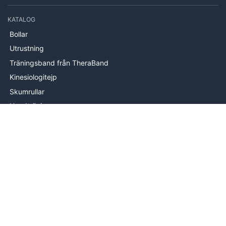
KATALOG
Bollar
Utrustning
Träningsband från TheraBand
Kinesiologitejp
Skumrullar
Handträning
Stabilitetsträning
Träningsmattor
INFORMATION
Om oss
Levering
Hjälp & kontakt
Köpvillkor