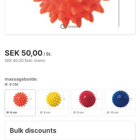
Förstora
SEK 50,00
/ St.
SEK 40,00 Exkl. moms
massagebolde:
Ø: 6 CM
Ø: 6 cm
Ø: 8 cm
Ø: 9 cm
Ø: 10 cm
Bulk discounts