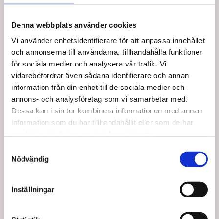
Denna webbplats använder cookies
Vi använder enhetsidentifierare för att anpassa innehållet
och annonserna till användarna, tillhandahålla funktioner
för sociala medier och analysera vår trafik. Vi
theraband-flexbar-varianter
tb-handexerciser-varianter
vidarebefordrar även sådana identifierare och annan
FlexBar från TheraBand
TheraBand Hand
information från din enhet till de sociala medier och
Exerciser
annons- och analysföretag som vi samarbetar med.
Dessa kan i sin tur kombinera informationen med annan
SEK 159,75
SEK 143,75
information som du har tillhandahållit eller som de har
SEK 127,80 Exkl. moms
SEK 115,00 Exkl. moms
samlat in när du har använt deras tjänster.
Visa varianter
Visa varianter
Samtyckesval
Nödvändig
Inställningar