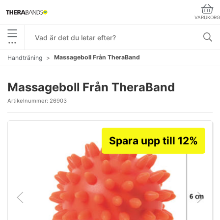
VARUKORG
•••
Massageboll Från TheraBand
Handträning
Massageboll Från TheraBand
Artikelnummer:
26903
Spara upp till 12%