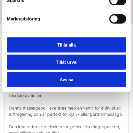
Statistik
Marknadsföring
Information
Specifications
Tillåt alla
TheraBand®
Tillåt urval
Massageboll
Avvisa
Mjukar effektivt upp muskelspänningar och lindrar ömhet.
Bollens knottriga yta stimulerar huden och främjar
blodcirkulationen.
Denna massageboll levereras med en ventil för individuell
luftreglering och är perfekt för själv- eller partnermassage.
Den kan lindra eller eliminera myofasciella triggerpunkter,
muskelömhet och ledvärk.