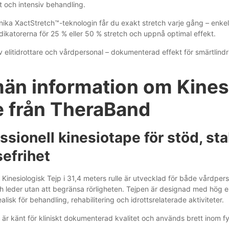
t och intensiv behandling.
ika XactStretch™-teknologin får du exakt stretch varje gång – enkel
dikatorerna för 25 % eller 50 % stretch och uppnå optimal effekt.
v elitidrottare och vårdpersonal – dokumenterad effekt för smärtlindr
män information om Kines
le från TheraBand
ssionell kinesiotape för stöd, sta
sefrihet
Kinesiologisk Tejp i 31,4 meters rulle är utvecklad för både vårdper
 leder utan att begränsa rörligheten. Tejpen är designad med hög ela
alisk för behandling, rehabilitering och idrottsrelaterade aktiviteter.
r känt för kliniskt dokumenterad kvalitet och används brett inom fys