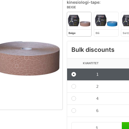
kinesiologi-tape:
BEIGE
Beige
Blå
Sort
Bulk discounts
KVANTITET
1
2
4
6