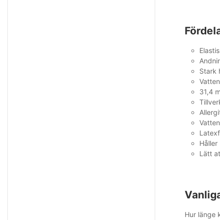
Fördel
Elasti
Andni
Stark 
Vatten
31,4 m
Tillve
Allerg
Vatten
Latexf
Håller
Lätt a
Vanlig
Hur länge k