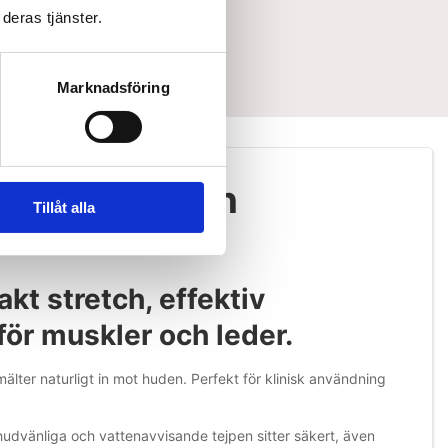
deras tjänster.
Marknadsföring
1,4 meter
från
Tillåt alla
kt stretch, effektiv
för muskler och leder.
älter naturligt in mot huden. Perfekt för klinisk användning
 hudvänliga och vattenavvisande tejpen sitter säkert, även