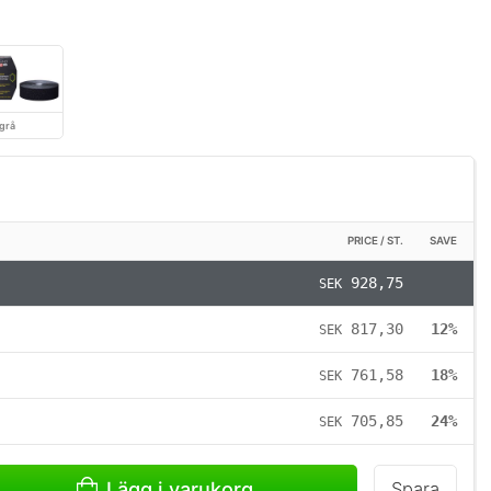
/grå
PRICE / ST.
SAVE
928,75
SEK
817,30
12%
SEK
761,58
18%
SEK
705,85
24%
SEK
Lägg i varukorg
Spara