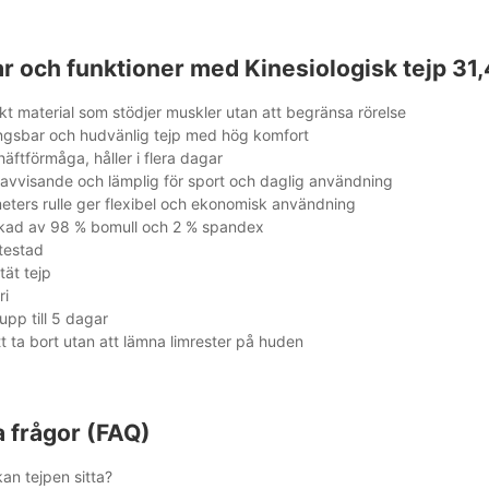
ar och funktioner med Kinesiologisk tejp 31
skt material som stödjer muskler utan att begränsa rörelse
ngsbar och hudvänlig tejp med hög komfort
häftförmåga, håller i flera dagar
avvisande och lämplig för sport och daglig användning
eters rulle ger flexibel och ekonomisk användning
rkad av 98 % bomull och 2 % spandex
itestad
tät tejp
ri
 upp till 5 dagar
tt ta bort utan att lämna limrester på huden
a frågor (FAQ)
an tejpen sitta?