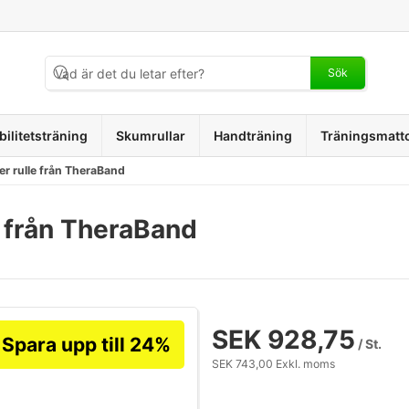
Sök
bilitetsträning
Skumrullar
Handträning
Träningsmatt
er rulle från TheraBand
e från TheraBand
SEK 928,75
Spara upp till 24%
/ St.
SEK 743,00 Exkl. moms