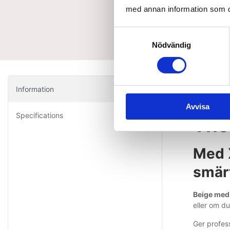
med annan information som du 
Samtyckesval
Nödvändig
Information
Kine
Avvisa
Specifications
The
Med X
smärt
Beige med
eller om d
Ger profess