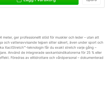
 meter, ger professionellt stöd för muskler och leder – utan att
a och vattenavvisande tejpen sitter säkert, även under sport och
ka XactStretch™-teknologin får du exakt stretch varje gång –
rjare. Använd de integrerade sexkantsindikatorerna för 25 % eller
ffekt. Föredras av elitidrottare och vårdpersonal – dokumenterad