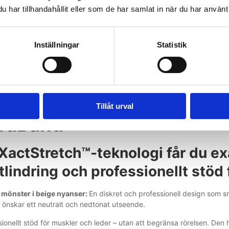
har tillhandahållit eller som de har samlat in när du har använt 
Inställningar
Statistik
siologisk tejp i beige
- 3
Tillåt urval
raBand
actStretch™-teknologi får du exa
lindring och professionellt stöd 
 mönster i beige nyanser:
En diskret och professionell design som sm
u önskar ett neutralt och nedtonat utseende.
ionellt stöd för muskler och leder – utan att begränsa rörelsen. Den