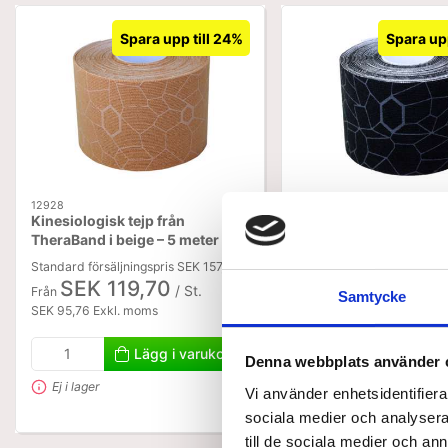
Spara upp till 24%
Spara upp
12928
12926
Kinesiologisk tejp från
Kinesiologisk tejp frå
TheraBand i beige – 5 meter
TheraBand i svart/grå
Standard försäljningspris SEK 157,50
Standard försäljningspris 
SEK 119,70
SEK 119,70
/ St.
/
Från
Från
Samtycke
SEK 95,76 Exkl. moms
SEK 95,76 Exkl. moms
Lägg i varukorg
Lägg i
Denna webbplats använder 
Ej i lager
Ej i lager
Vi använder enhetsidentifierar
sociala medier och analysera 
till de sociala medier och a