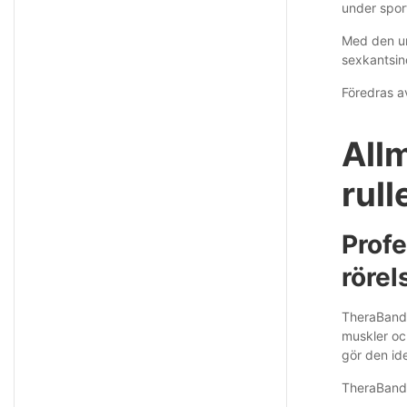
under spor
Med den un
sexkantsin
Föredras a
All
rul
Profe
rörel
TheraBand 
muskler och
gör den ide
TheraBand ä