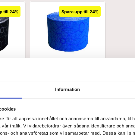
 till 24%
Spara upp till 24%
12929
n
Kinesiologisk tejp från
 – 5 meter
TheraBand i blå – 5 meter
SEK 157,50
Standard försäljningspris SEK 157,50
SEK 119,70
 St.
/ St.
Från
Information
SEK 95,76 Exkl. moms
 varukorg
Lägg i varukorg
cookies
44 i lager
e för att anpassa innehållet och annonserna till användarna, tillh
vår trafik. Vi vidarebefordrar även sådana identifierare och anna
nnons- och analysföretag som vi samarbetar med. Dessa kan i sin