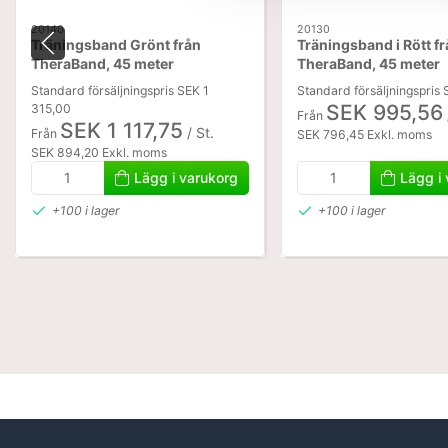
20140
20130
Träningsband Grönt från
Träningsband i Rött f
TheraBand, 45 meter
TheraBand, 45 meter
Standard försäljningspris SEK 1
Standard försäljningspris 
SEK 995,56
315,00
Från
SEK 1 117,75
/ St.
Från
SEK 796,45 Exkl. moms
SEK 894,20 Exkl. moms
Lägg i varukorg
Lägg i
+100 i lager
+100 i lager