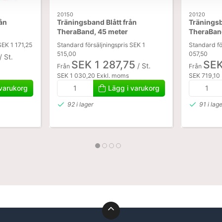
20150
20120
rån
Träningsband Blått från
Träningsb
TheraBand, 45 meter
TheraBan
SEK 1 171,25
Standard försäljningspris SEK 1
Standard fö
515,00
057,50
/ St.
SEK 1 287,75
SEK
/ St.
Från
Från
SEK 1 030,20 Exkl. moms
SEK 719,10
 varukorg
Lägg i varukorg
92 i lager
91 i lag