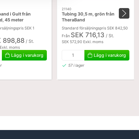
21140
and i Gult från
Tubing 30,5 m, grön från
d, 45 meter
TheraBand
rsäljningspris SEK 1
Standard försäljningspris SEK 842,50
SEK 716,13
/ St.
Från
 898,88
/ St.
SEK 572,90 Exkl. moms
 Exkl. moms
Lägg i varukorg
Lägg i varukorg
er
57 i lager