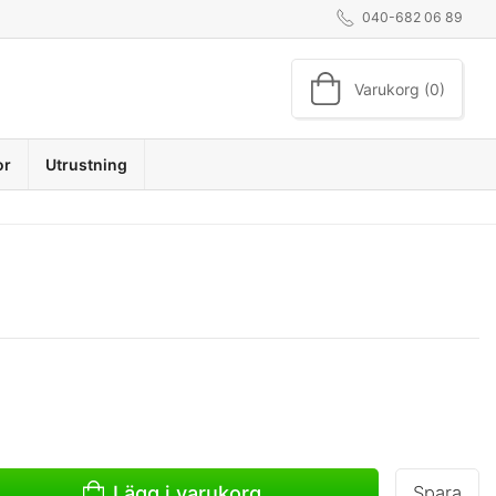
040-682 06 89
Varukorg (0)
or
Utrustning
Lägg i varukorg
Spara