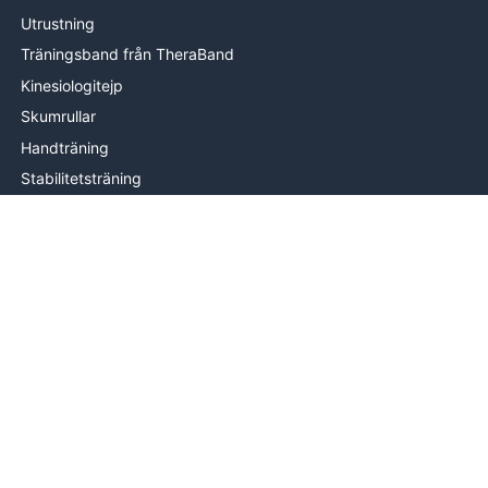
Utrustning
Träningsband från TheraBand
Kinesiologitejp
Skumrullar
Handträning
Stabilitetsträning
Träningsmattor
INFORMATION
Om oss
Levering
Hjälp & kontakt
Köpvillkor
© 2026 Therabands.se av PROcare ApS Alla rättigheter
förbehålles