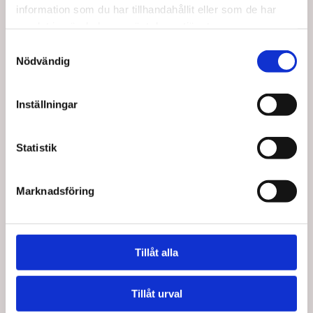
information som du har tillhandahållit eller som de har
samlat in när du har använt deras tjänster.
Samtyckesval
Nödvändig
Inställningar
Köptes tillsammans med denna produkt
Statistik
Marknadsföring
Tillåt alla
Tillåt urval
25820
25830
TheraBand Soft Weight,
TheraBand SoftWeight,