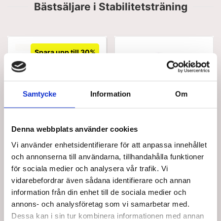
Bästsäljare i Stabilitetsträning
Spara upp till 30%
Samtycke
Information
Om
BESTSELLER
stabilitetstraener-fra-theraband-
23300
variant
TheraBand balans bräda
Denna webbplats använder cookies
Stabilitetstränare från
TheraBand
Vi använder enhetsidentifierare för att anpassa innehållet
Standard försäljningspris SEK
SEK 999,75
och annonserna till användarna, tillhandahålla funktioner
/ St.
399,75
för sociala medier och analysera vår trafik. Vi
SEK 799,80 Exkl. moms
SEK 279,83
Från
vidarebefordrar även sådana identifierare och annan
SEK 223,86 Exkl. moms
Lägg i
information från din enhet till de sociala medier och
Visa varianter
annons- och analysföretag som vi samarbetar med.
varukorg
Dessa kan i sin tur kombinera informationen med annan
27 i lager