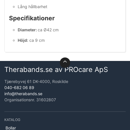
Lång hållbarhet
Specifikationer
Diameter:
ca Ø42 cm
Höjd:
ca 9 cm
Therabands.se av PROcare ApS
Tjærebyvej 61 DK-4000, Roskilde
040-682 06 89
info@therabands.se
Organisationsnr. 31602807
KATALOG
Bollar