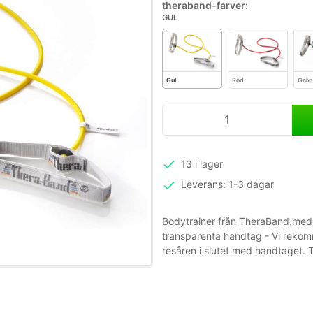
theraband-farver:
GUL
Gul
Röd
Grön
13 i lager
Leverans: 1-3 dagar
Bodytrainer från TheraBand.med 
transparenta handtag - Vi rekom
resåren i slutet med handtaget. 