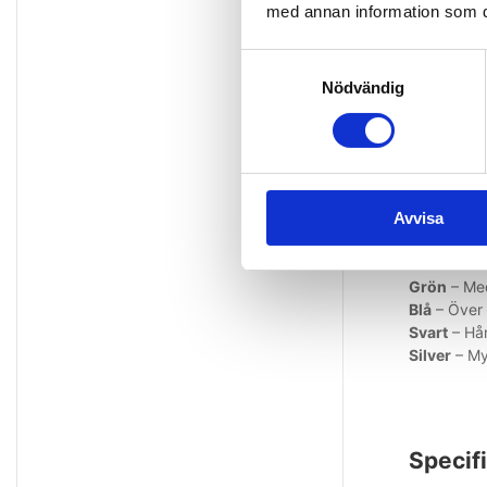
med annan information som du 
Redo a
Samtyckesval
Nödvändig
Den här pro
för underk
Följand
Avvisa
Gul
– Mycke
Röd
– Lätt
Grön
– Med
Blå
– Över 
Svart
– Hår
Silver
– My
Specifi