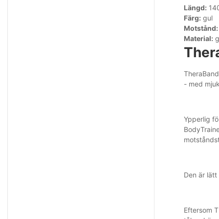
Längd:
14
Färg:
gul
Motstånd:
Material:
g
Ther
TheraBand®
- med mjuk
Ypperlig fö
BodyTraine
motståndstr
Den är lät
Eftersom T