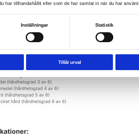
har tillhandahållit eller som de har samlat in när du har använt 
tt använda
Inställningar
Statistik
dukten levereras med fastsatta handtag. De stora mjuka handtagen är 
roppen. Du kan mäta dina framsteg med hjälp av den medföljande m
e sorter finns tillgängliga:
Tillåt urval
t lätt (hårdhetsgrad 1 av 6)
 (hårdhetsgrad 2 av 6)
el (hårdhetsgrad 3 av 6)
medel (hårdhetsgrad 4 av 6)
d (hårdhetsgrad 5 av 6)
cket hård (hårdhetsgrad 6 av 6)
kationer: