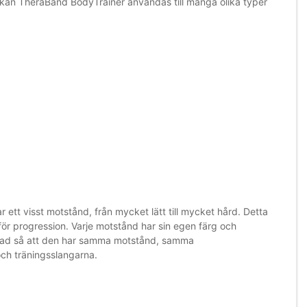
et kan TheraBand BodyTrainer användas till många olika typer
r ett visst motstånd, från mycket lätt till mycket hård. Detta
för progression. Varje motstånd har sin egen färg och
ormad så att den har samma motstånd, samma
ch träningsslangarna.