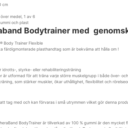
0 cm
över medel, 1 av 6
ummi och plast
aband Bodytrainer med genomski
 Body Trainer Flexible
a färdigmonterade plasthandtag som är bekväma att hålla om !
r idrotts-, styrke- eller rehabiliteringsträning
r är utformad för att träna varje större muskelgrupp i både över- oc
äning, som stärker muskler, ökar uthållighet, flexibilitet och rörelse
t att tag med och kan förvaras i små utrymmen vilket gör denna produ
heraBand BodyTrainer är tillverkad av 100 % gummi är den mycket fle