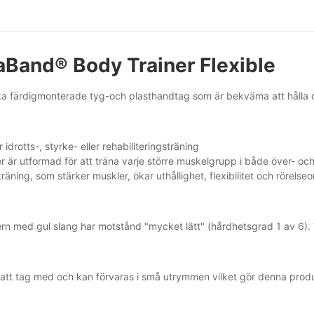
aBand® Body Trainer Flexible
a färdigmonterade tyg-och plasthandtag som är bekväma att hålla 
r idrotts-, styrke- eller rehabiliteringsträning
r är utformad för att träna varje större muskelgrupp i både över- oc
äning, som stärker muskler, ökar uthållighet, flexibilitet och rörelse
n med gul slang har motstånd "mycket lätt" (hårdhetsgrad 1 av 6). Ypp
t att tag med och kan förvaras i små utrymmen vilket gör denna produ