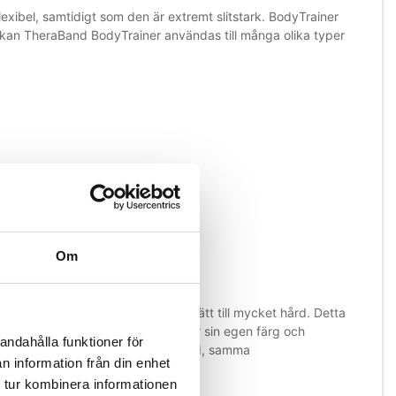
xibel, samtidigt som den är extremt slitstark. BodyTrainer
et kan TheraBand BodyTrainer användas till många olika typer
Om
r ett visst motstånd, från mycket lätt till mycket hård. Detta
för progression. Varje motstånd har sin egen färg och
andahålla funktioner för
ormad så att den har samma motstånd, samma
n information från din enhet
ch träningsslangarna.
 tur kombinera informationen