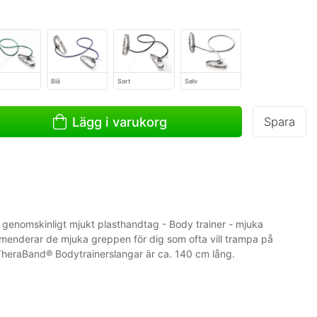
Blå
Sort
Sølv
Lägg i varukorg
Spara
genomskinligt mjukt plasthandtag - Body trainer - mjuka
menderar de mjuka greppen för dig som ofta vill trampa på
TheraBand® Bodytrainerslangar är ca. 140 cm lång.