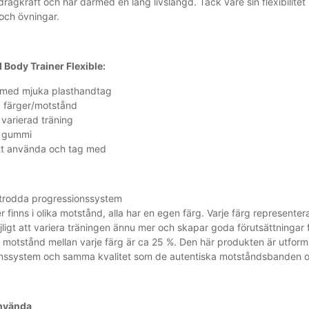
 dragkraft och har därmed en lång livslängd. Tack vare sin flexibilit
 och övningar.
Body Trainer Flexible:
 med mjuka plasthandtag
a färger/motstånd
 varierad träning
 gummi
tt använda och tag med
rodda progressionssystem
 finns i olika motstånd, alla har en egen färg. Varje färg representera
jligt att variera träningen ännu mer och skapar goda förutsättningar 
 i motstånd mellan varje färg är ca 25 %. Den här produkten är utf
nssystem och samma kvalitet som de autentiska motståndsbanden o
använda