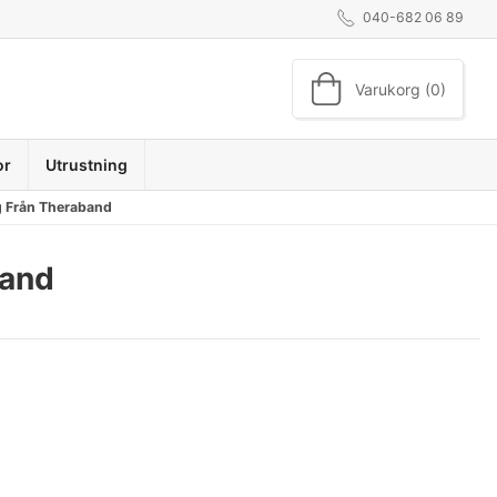
040-682 06 89
Varukorg (0)
or
Utrustning
g Från Theraband
band