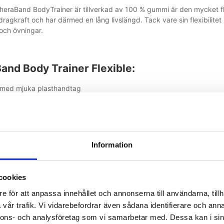
heraBand BodyTrainer är tillverkad av 100 % gummi är den mycket fle
 dragkraft och har därmed en lång livslängd. Tack vare sin flexibilit
 och övningar.
and Body Trainer Flexible:
 med mjuka plasthandtag
a färger/motstånd
 varierad träning
 gummi
tt använda och tag med
Information
rodda progressionssystem
 finns i olika motstånd, alla har en egen färg. Varje färg representera
cookies
jligt att variera träningen ännu mer och skapar goda förutsättningar 
e för att anpassa innehållet och annonserna till användarna, tillh
 i motstånd mellan varje färg är ca 25 %. Den här produkten är utf
vår trafik. Vi vidarebefordrar även sådana identifierare och anna
nssystem och samma kvalitet som de autentiska motståndsbanden o
nnons- och analysföretag som vi samarbetar med. Dessa kan i sin