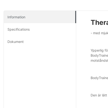
Information
Ther
Specifications
- med mjuk
Dokument
Ypperlig fö
BodyTraine
motståndstr
BodyTrainer
Den är lät