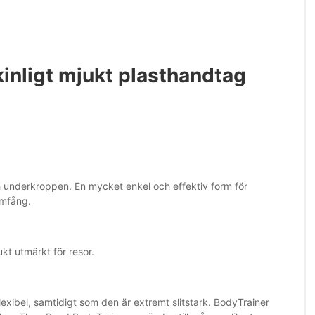
nligt mjukt plasthandtag
h underkroppen. En mycket enkel och effektiv form för
omfång.
kt utmärkt för resor.
xibel, samtidigt som den är extremt slitstark. BodyTrainer