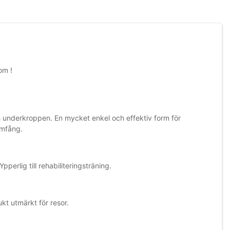
om !
h underkroppen. En mycket enkel och effektiv form för
omfång.
erlig till rehabiliteringsträning.
kt utmärkt för resor.