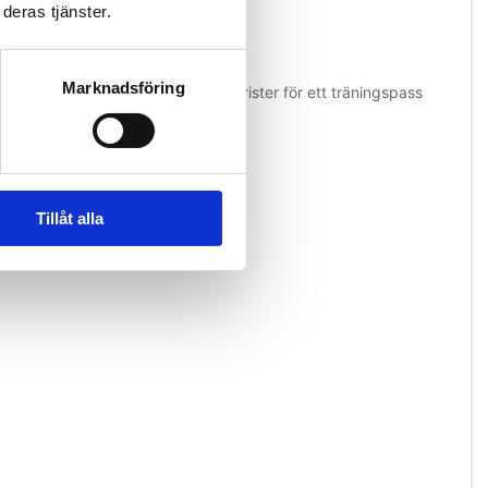
deras tjänster.
Marknadsföring
lätta att glida över fötter och vrister för ett träningspass
otståndsguiden.
Tillåt alla