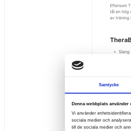
Eftersom T
tål en hög
av träning
TheraB
Slang
6 olik
För en
100 %
Lätt a
Samtycke
Samma bet
BodyTrainer
Denna webbplats använder 
gör det mö
Vi använder enhetsidentifierar
skillnaden
sociala medier och analysera 
progressio
till de sociala medier och a