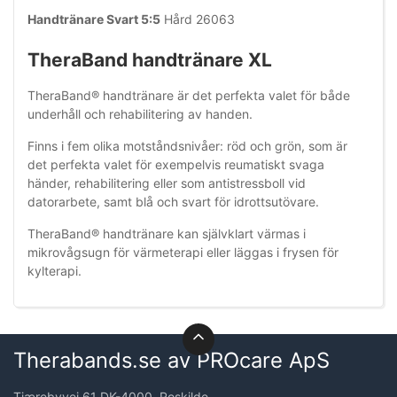
Handtränare Svart 5:5
Hård 26063
TheraBand handtränare XL
TheraBand® handtränare är det perfekta valet för både
underhåll och rehabilitering av handen.
Finns i fem olika motståndsnivåer: röd och grön, som är
det perfekta valet för exempelvis reumatiskt svaga
händer, rehabilitering eller som antistressboll vid
datorarbete, samt blå och svart för idrottsutövare.
TheraBand® handtränare kan självklart värmas i
mikrovågsugn för värmeterapi eller läggas i frysen för
kylterapi.
Therabands.se av PROcare ApS
Tjærebyvej 61 DK-4000, Roskilde