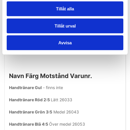
vid datorn eller framför TV:n. Blå och svart som är mer
Tillåt alla
lämplig för hantverkare, atleter och elitidrottare.
TheraBand Handtränare kan värmas i mikrovågsugn och
Tillåt urval
användas till värmebehandling eller kylas ned i frysen, för
kylbehandling.
Avvisa
Theraband Handtränare Xtrainer XL-modeller 5 x 6;5 cm,
fås i dessa olika modeller:
Navn Färg Motstånd Varunr.
Handtränare Gul
- finns inte
Handtränare Röd 2:5
Lätt 26033
Handtränare Grön 3:5
Medel 26043
Handtränare Blå 4:5
Över medel 26053