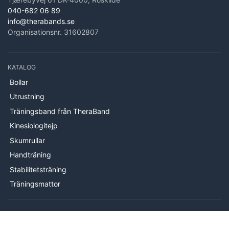
040-682 06 89
info@therabands.se
Organisationsnr. 31602807
KATALOG
Bollar
Utrustning
Träningsband från TheraBand
Kinesiologitejp
Skumrullar
Handträning
Stabilitetsträning
Träningsmattor
INFORMATION
Om oss