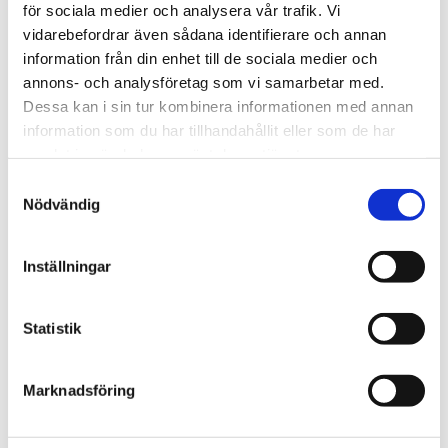
för sociala medier och analysera vår trafik. Vi
vidarebefordrar även sådana identifierare och annan
information från din enhet till de sociala medier och
annons- och analysföretag som vi samarbetar med.
Information
Specifications
Dessa kan i sin tur kombinera informationen med annan
information som du har tillhandahållit eller som de har
samlat in när du har använt deras tjänster.
TheraBand träningsboll
Samtyckesval
XL - för stora händer
Nödvändig
Inställningar
XL-storleken är 33% högre än standardstorleken och är
avsedd för större händer. XL-bollen mäter 5 x 6,5
centimeter.
Statistik
TheraBand Handtränare är det perfekta valet för både
träning och rehabilitering av händerna.
Marknadsföring
Den finns i 4 olika motstånd; röd, grön, blå och svart är det
perfekta valet till rehabilitering eller som en anti-stressboll