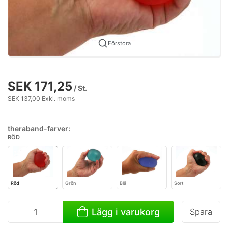
Förstora
SEK 171,25
/ St.
SEK 137,00 Exkl. moms
theraband-farver:
RÖD
Röd
Grön
Blå
Sort
Lägg i varukorg
Spara