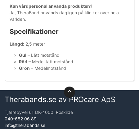
Kan vårdpersonal använda produkten?
Ja, TheraBand används dagligen på kliniker över hela
världen.
Specifikationer
Längd:
2,5 meter
Gul
– Lätt motstånd
Röd
– Medel-lätt motstånd
Grön
– Medelmotstånd
Therabands.se av PROcare ApS
Tjærebyvej 61 DK-4000, Roskilde
040-682 06 89
info@therabands.se
Organisationsnr. 31602807