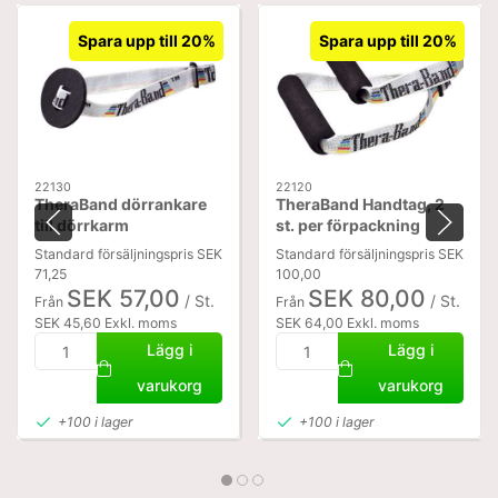
Spara upp till 20%
Spara upp till 20%
22130
22120
TheraBand dörrankare
TheraBand Handtag, 2
till dörrkarm
st. per förpackning
Standard försäljningspris SEK
Standard försäljningspris SEK
71,25
100,00
SEK 57,00
SEK 80,00
/ St.
/ St.
Från
Från
SEK 45,60 Exkl. moms
SEK 64,00 Exkl. moms
Lägg i
Lägg i
varukorg
varukorg
+100 i lager
+100 i lager