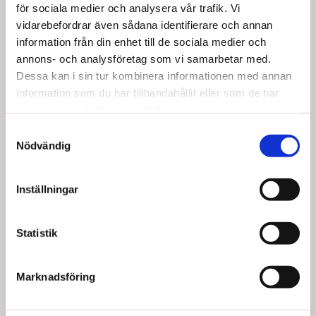
Spara upp till 20%
Spara upp till 24%
för sociala medier och analysera vår trafik. Vi
vidarebefordrar även sådana identifierare och annan
information från din enhet till de sociala medier och
annons- och analysföretag som vi samarbetar med.
Dessa kan i sin tur kombinera informationen med annan
information som du har tillhandahållit eller som de har
22130
12928
TheraBand dörrankare
Kinesiologisk tejp från
samlat in när du har använt deras tjänster.
till dörrkarm
TheraBand i beige – 5
Samtyckesval
meter
Standard försäljningspris SEK
Standard försäljningspris SEK
Nödvändig
71,25
157,50
SEK 57,00
SEK 119,70
/ St.
/
Från
Från
SEK 45,60 Exkl. moms
St.
Inställningar
SEK 95,76 Exkl. moms
Lägg i
Lägg i
varukorg
varukorg
Statistik
+100 i lager
Ej i lager
Marknadsföring