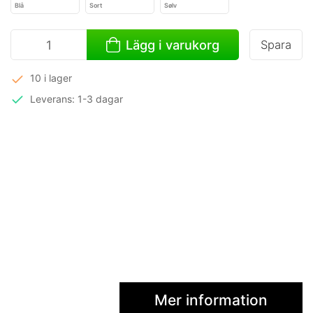
Blå
Sort
Sølv
Lägg i varukorg
Spara
10 i lager
Leverans: 1-3 dagar
Mer information