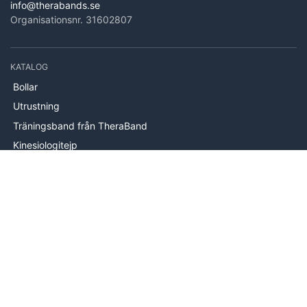
info@therabands.se
Organisationsnr. 31602807
KATALOG
Bollar
Utrustning
Träningsband från TheraBand
Kinesiologitejp
Skumrullar
Handträning
Stabilitetsträning
Träningsmattor
INFORMATION
Om oss
Levering