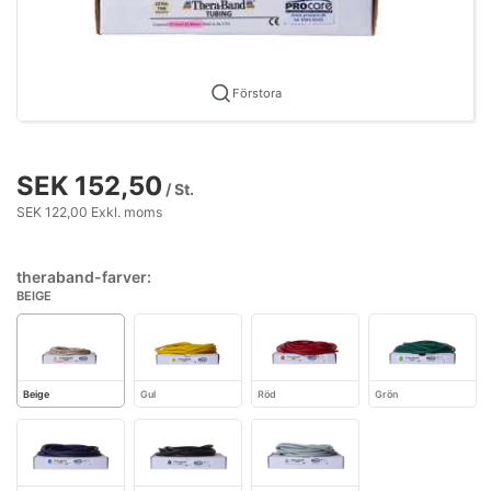
Förstora
SEK 152,50
/ St.
SEK 122,00 Exkl. moms
theraband-farver:
BEIGE
Beige
Gul
Röd
Grön