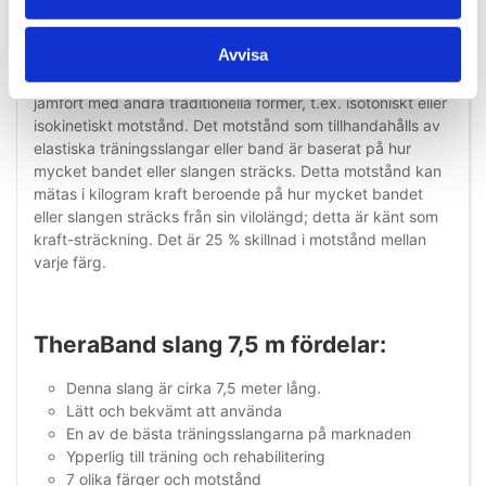
som ökar variationsmöjligheterna i träningen.
Elastisk motståndskraft och vridmoment
Avvisa
Elastiskt motstånd är en unik typ av motståndsträning
jämfört med andra traditionella former, t.ex. isotoniskt eller
isokinetiskt motstånd. Det motstånd som tillhandahålls av
elastiska träningsslangar eller band är baserat på hur
mycket bandet eller slangen sträcks. Detta motstånd kan
mätas i kilogram kraft beroende på hur mycket bandet
eller slangen sträcks från sin vilolängd; detta är känt som
kraft-sträckning. Det är 25 % skillnad i motstånd mellan
varje färg.
TheraBand slang 7,5 m fördelar:
Denna slang är cirka 7,5 meter lång.
Lätt och bekvämt att använda
En av de bästa träningsslangarna på marknaden
Ypperlig till träning och rehabilitering
7 olika färger och motstånd