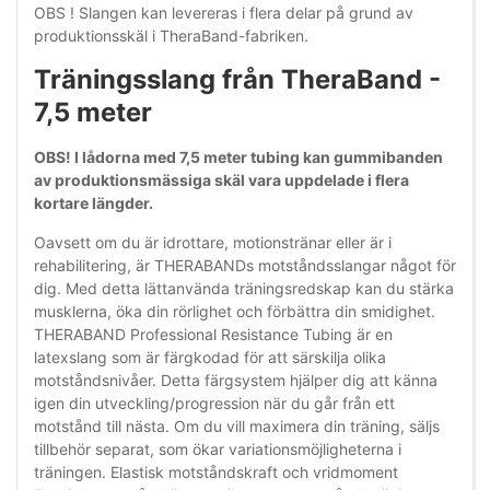
OBS ! Slangen kan levereras i flera delar på grund av
produktionsskäl i TheraBand-fabriken.
Träningsslang från TheraBand -
7,5 meter
OBS! I lådorna med 7,5 meter tubing kan gummibanden
av produktionsmässiga skäl vara uppdelade i flera
kortare längder.
Oavsett om du är idrottare, motionstränar eller är i
rehabilitering, är THERABANDs motståndsslangar något för
dig. Med detta lättanvända träningsredskap kan du stärka
musklerna, öka din rörlighet och förbättra din smidighet.
THERABAND Professional Resistance Tubing är en
latexslang som är färgkodad för att särskilja olika
motståndsnivåer. Detta färgsystem hjälper dig att känna
igen din utveckling/progression när du går från ett
motstånd till nästa. Om du vill maximera din träning, säljs
tillbehör separat, som ökar variationsmöjligheterna i
träningen. Elastisk motståndskraft och vridmoment