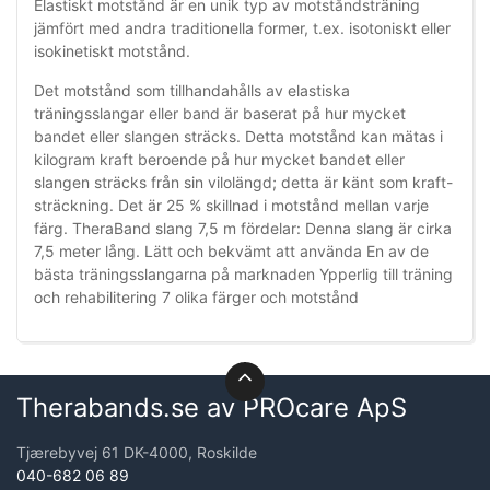
Elastiskt motstånd är en unik typ av motståndsträning
jämfört med andra traditionella former, t.ex. isotoniskt eller
isokinetiskt motstånd.
Det motstånd som tillhandahålls av elastiska
träningsslangar eller band är baserat på hur mycket
bandet eller slangen sträcks. Detta motstånd kan mätas i
kilogram kraft beroende på hur mycket bandet eller
slangen sträcks från sin vilolängd; detta är känt som kraft-
sträckning. Det är 25 % skillnad i motstånd mellan varje
färg. TheraBand slang 7,5 m fördelar: Denna slang är cirka
7,5 meter lång. Lätt och bekvämt att använda En av de
bästa träningsslangarna på marknaden Ypperlig till träning
och rehabilitering 7 olika färger och motstånd
Therabands.se av PROcare ApS
Tjærebyvej 61 DK-4000, Roskilde
040-682 06 89