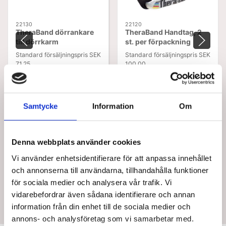
22130
22120
TheraBand dörrankare
TheraBand Handtag, 2
till dörrkarm
st. per förpackning
Standard försäljningspris SEK
Standard försäljningspris SEK
71,25
100,00
SEK 57,00
SEK 80,00
/ St.
/ St.
Från
Från
SEK 45,60 Exkl. moms
SEK 64,00 Exkl. moms
Lägg i
Lägg i
Samtycke
Information
Om
varukorg
varukorg
+100 i lager
+100 i lager
Denna webbplats använder cookies
Vi använder enhetsidentifierare för att anpassa innehållet
och annonserna till användarna, tillhandahålla funktioner
för sociala medier och analysera vår trafik. Vi
vidarebefordrar även sådana identifierare och annan
information från din enhet till de sociala medier och
annons- och analysföretag som vi samarbetar med.