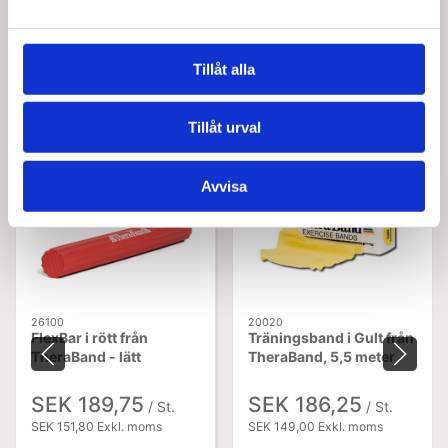
Tillåt alla
Köptes tillsammans med denna produkt
Tillåt urval
Avvisa
26100
20020
FlexBar i rött från
Träningsband i Gult från
TheraBand - lätt
TheraBand, 5,5 meter
SEK 189,75
SEK 186,25
/ St.
/ St.
SEK 151,80 Exkl. moms
SEK 149,00 Exkl. moms