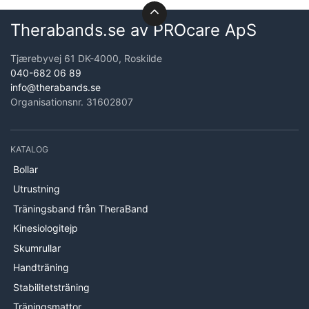
Therabands.se av PROcare ApS
Tjærebyvej 61 DK-4000, Roskilde
040-682 06 89
info@therabands.se
Organisationsnr. 31602807
KATALOG
Bollar
Utrustning
Träningsband från TheraBand
Kinesiologitejp
Skumrullar
Handträning
Stabilitetsträning
Träningsmattor