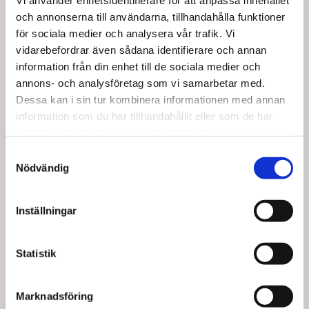
Vi använder enhetsidentifierare för att anpassa innehållet
Spara upp till 20%
Spara upp till 20%
och annonserna till användarna, tillhandahålla funktioner
för sociala medier och analysera vår trafik. Vi
vidarebefordrar även sådana identifierare och annan
information från din enhet till de sociala medier och
annons- och analysföretag som vi samarbetar med.
22130
22120
Dessa kan i sin tur kombinera informationen med annan
TheraBand dörrankare
TheraBand Handtag, 2
information som du har tillhandahållit eller som de har
till dörrkarm
st. per förpackning
samlat in när du har använt deras tjänster.
Standard försäljningspris SEK
Standard försäljningspris SEK
71,25
100,00
Samtyckesval
SEK 57,00
SEK 80,00
/ St.
/ St.
Från
Från
Nödvändig
SEK 45,60 Exkl. moms
SEK 64,00 Exkl. moms
Lägg i
Lägg i
Inställningar
varukorg
varukorg
+100 i lager
+100 i lager
Statistik
Marknadsföring