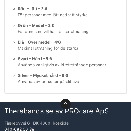
Röd – Lätt – 2:6
För personer med lätt nedsatt styrka.
Grön – Medel – 3:6
För dem som vill ha lite mer utmaning.
Blå – Över medel – 4:6
Maximal utmaning för de starka.
Svart – Hård – 5:6
Används vanligtvis av idrottstränade personer.
Silver – Mycket hård – 6:6
Används av personer på elitnivå.
Therabands.se av PROcare ApS
Tjærebyvej 61 DK-4000, Roskilde
040-682 06 89