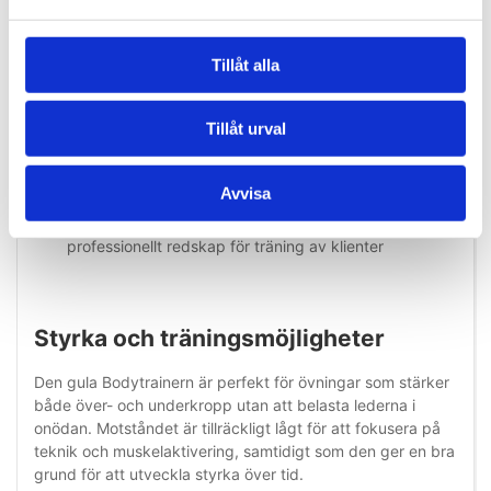
milt motstånd, men ändå vill ha effektiv träning. Den är
särskilt lämpad för:
Tillåt alla
Patienter i rehabilitering efter skada eller operation
Äldre som vill bibehålla styrka och rörlighet
Tillåt urval
Nybörjare som vill bygga grundstyrka på ett säkert
sätt
Avvisa
Hälso- och sjukvårdspersonal som vill ha ett
professionellt redskap för träning av klienter
Styrka och träningsmöjligheter
Den gula Bodytrainern är perfekt för övningar som stärker
både över- och underkropp utan att belasta lederna i
onödan. Motståndet är tillräckligt lågt för att fokusera på
teknik och muskelaktivering, samtidigt som den ger en bra
grund för att utveckla styrka över tid.