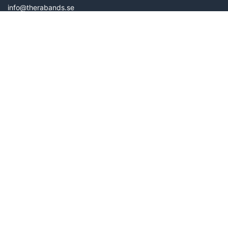
info@therabands.se
Organisationsnr. 31602807
KATALOG
Bollar
Utrustning
Träningsband från TheraBand
Kinesiologitejp
Skumrullar
Handträning
Stabilitetsträning
Träningsmattor
INFORMATION
Om oss
Levering