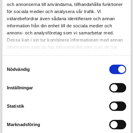
och annonserna till användarna, tillhandahålla funktioner
för sociala medier och analysera vår trafik. Vi
vidarebefordrar även sådana identifierare och annan
Fördelar och funktioner med
information från din enhet till de sociala medier och
TheraBand Bodytrainer i gult
annons- och analysföretag som vi samarbetar med.
Dessa kan i sin tur kombinera informationen med annan
Lågt motstånd, idealisk för nybörjare och
information som du har tillhandahållit eller som de har
rehabilitering
samlat in när du har använt deras tjänster.
Ergonomiska plasthandtag för komfort och stabilitet
Samtyckesval
Nödvändig
Skonsam styrketräning för hela kroppen
Lätt att transportera och använda både hemma och
på klinik
Inställningar
Statistik
Vem bör använda den gula
Bodytrainern?
Marknadsföring
Denna version är utvecklad för personer som behöver ett