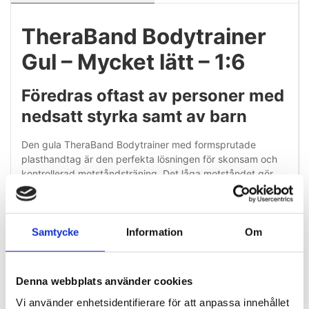
TheraBand Bodytrainer
Gul – Mycket lätt – 1:6
Föredras oftast av personer med
nedsatt styrka samt av barn
Den gula TheraBand Bodytrainer med formsprutade
plasthandtag är den perfekta lösningen för skonsam och
kontrollerad motståndsträning. Det låga motståndet gör
den idealisk för personer som är i början av sin
träningsperiod, under rehabilitering eller för äldre som vill
bibehålla muskelstyrka och rörlighet på ett säkert sätt.
Samtycke
Information
Om
Med sin ergonomiska design och hållbara latexrör ger
denna Bodytrainer ett jämnt motstånd genom hela
rörelsen. De formsprutade plasthandtagen ger ett
Denna webbplats använder cookies
bekvämt och säkert grepp, vilket gör träningen behaglig –
även vid upprepade övningar.
Vi använder enhetsidentifierare för att anpassa innehållet