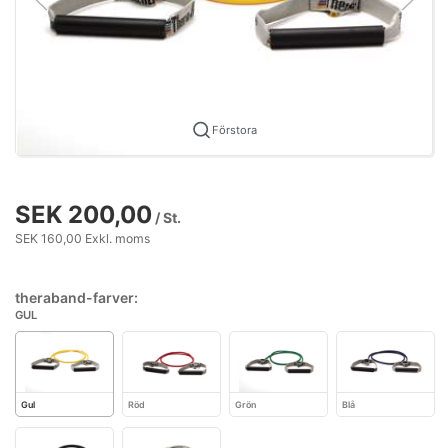
Förstora
SEK 200,00
/ St.
SEK 160,00 Exkl. moms
theraband-farver:
GUL
Gul
Röd
Grön
Blå