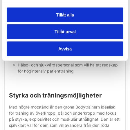
träningsupplevelse:
Tillåt alla
Avancerade motionärer som vill öka styrka och
muskelmassa
Atleter som tränar specifik muskelkontroll och
Tillåt urval
explosivitet
Patienter i det sena stadiet av rehabilitering med
Avvisa
behov av utmaning
Hälso- och sjukvårdspersonal som vill ha ett redskap
för högintensiv patientträning
Styrka och träningsmöjligheter
Med högre motstånd är den gröna Bodytrainern idealisk
för träning av överkropp, bål och underkropp med fokus
på styrka, explosivitet och muskulär uthållighet. Den är ett
självklart val för dem som vill avancera från den röda