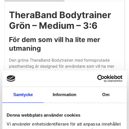
TheraBand Bodytrainer
Grön – Medium – 3:6
För dem som vill ha lite mer
utmaning
Den gröna TheraBand Bodytrainer med formsprutade
plasthandtag är designad för användare som vill ha mer
krävande träning med något högre motstånd. Denna
version är perfekt för att bygga muskelstyrka, förbättra
uthållighet och utmana stabiliteten – både för erfarna
motionärer och vid målinriktad rehabilitering där en högre
Samtycke
Information
Om
motståndsnivå är nödvändig.
De ergonomiska plasthandtagen ger ett säkert och
bekvämt grepp, även vid intensiv träning, medan det
Denna webbplats använder cookies
slitstarka latexröret ger ett jämnt och kontrollerat motstånd
Vi använder enhetsidentifierare för att anpassa innehållet
genom hela rörelsen.