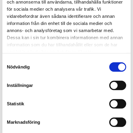
och annonserna till användarna, tillhandahålla funktioner
för sociala medier och analysera vår trafik. Vi
vidarebefordrar även sådana identifierare och annan
Fördelar och funktioner med
information från din enhet till de sociala medier och
TheraBand Bodytrainer – Grön
annons- och analysföretag som vi samarbetar med.
Dessa kan i sin tur kombinera informationen med annan
Medelhögt motstånd för styrka och
information som du har tillhandahållit eller som de har
prestationsförbättring
samlat in när du har använt deras tjänster.
Bekväma formsprutade plasthandtag
Samtyckesval
Nödvändig
Idealisk för avancerade övningar och progression
Hållbart latexrör med jämnt motstånd
Inställningar
Statistik
Vem bör använda den gröna
Bodytrainern?
Marknadsföring
Denna modell riktar sig till användare som har byggt upp
en solid grundstyrka och vill ha en intensiv