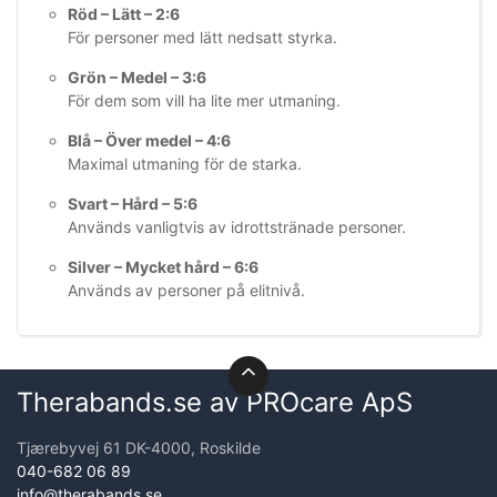
Röd – Lätt – 2:6
För personer med lätt nedsatt styrka.
Grön – Medel – 3:6
För dem som vill ha lite mer utmaning.
Blå – Över medel – 4:6
Maximal utmaning för de starka.
Svart – Hård – 5:6
Används vanligtvis av idrottstränade personer.
Silver – Mycket hård – 6:6
Används av personer på elitnivå.
Therabands.se av PROcare ApS
Tjærebyvej 61 DK-4000, Roskilde
040-682 06 89
info@therabands.se