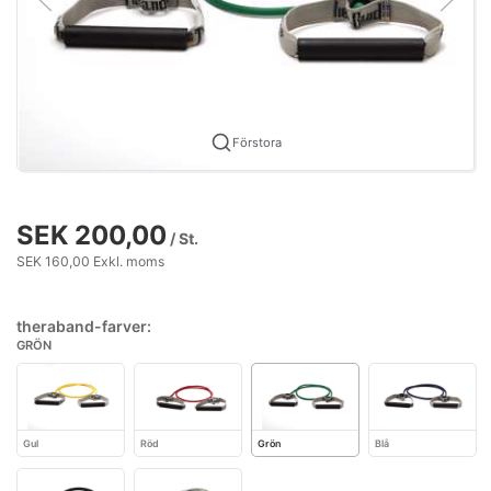
Förstora
SEK 200,00
/ St.
SEK 160,00 Exkl. moms
theraband-farver:
GRÖN
Gul
Röd
Grön
Blå