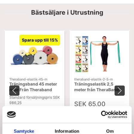
Bästsäljare i Utrustning
Spara upp till 15%
Theraband-elastik-45-m
theraband-elastik-2-5-m
Träningsband 45 meter
Träningselastik 2,5
rulle Från Theraband
meter från TheraBand
Standard försäljningspris SEK
SEK 65,00
986,25
SEK 838,31
Från
SEK 52,00 Exkl. moms
SEK 670,65 Exkl. moms
Visa varianter
Visa varianter
Samtycke
Information
Om