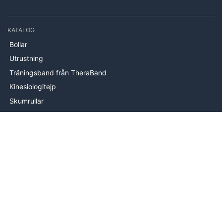
KATALOG
Bollar
Utrustning
Träningsband från TheraBand
Kinesiologitejp
Skumrullar
Handträning
Stabilitetsträning
Träningsmattor
INFORMATION
Om oss
Levering
Hjälp & kontakt