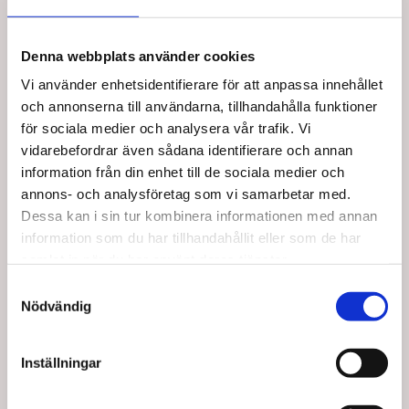
Denna webbplats använder cookies
Vi använder enhetsidentifierare för att anpassa innehållet
och annonserna till användarna, tillhandahålla funktioner
för sociala medier och analysera vår trafik. Vi
vidarebefordrar även sådana identifierare och annan
information från din enhet till de sociala medier och
annons- och analysföretag som vi samarbetar med.
Köptes tillsammans med denna produkt
Dessa kan i sin tur kombinera informationen med annan
information som du har tillhandahållit eller som de har
samlat in när du har använt deras tjänster.
Samtyckesval
Spara upp till 15%
Spara upp till 15%
Nödvändig
Inställningar