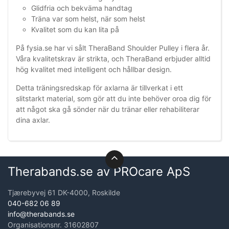
Glidfria och bekväma handtag
Träna var som helst, när som helst
Kvalitet som du kan lita på
På fysia.se har vi sålt TheraBand Shoulder Pulley i flera år.
Våra kvalitetskrav är strikta, och TheraBand erbjuder alltid
hög kvalitet med intelligent och hållbar design.
Detta träningsredskap för axlarna är tillverkat i ett
slitstarkt material, som gör att du inte behöver oroa dig för
att något ska gå sönder när du tränar eller rehabiliterar
dina axlar.
Therabands.se av PROcare ApS
Tjærebyvej 61 DK-4000, Roskilde
040-682 06 89
info@therabands.se
Organisationsnr. 31602807