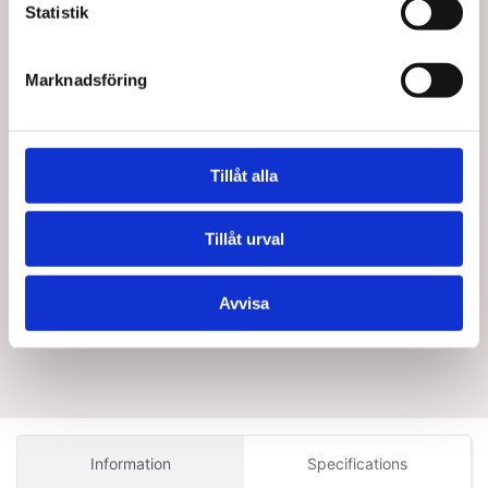
20120
20130
Statistik
Träningsband i Gult från
Träningsband i Rött från
TheraBand, 45 meter
TheraBand, 45 meter
Standard försäljningspris SEK
Standard försäljningspris SEK
Marknadsföring
1 057,50
1 171,25
SEK 898,88
SEK 995,56
/
/
Från
Från
St.
St.
SEK 719,10 Exkl. moms
SEK 796,45 Exkl. moms
Lägg i
Lägg i
Tillåt alla
varukorg
varukorg
91 i lager
+100 i lager
Tillåt urval
Avvisa
Information
Specifications