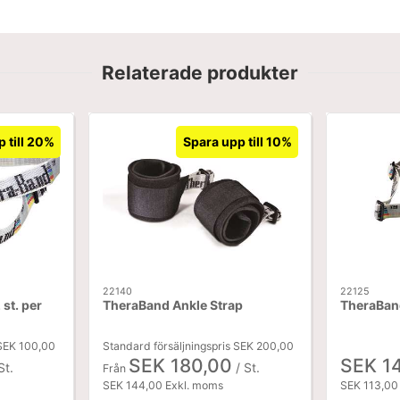
Relaterade produkter
 till 20%
Spara upp till 10%
22140
22125
st. per
TheraBand Ankle Strap
TheraBan
 SEK 100,00
Standard försäljningspris SEK 200,00
SEK 180,00
SEK 1
St.
/ St.
Från
SEK 144,00 Exkl. moms
SEK 113,00