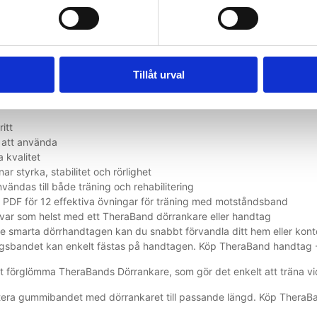
ra alla 7 färger/motstånd av detta latexfria elastiska träningsband.
andets motstånd och skillnaden är 25 % mellan varje nivå/färg. De ol
 kan se och mäta dina framsteg.
Tillåt urval
aBands elastiska träningsband 2
itt
 att använda
 kvalitet
nar styrka, stabilitet och rörlighet
vändas till både träning och rehabilitering
 PDF för 12 effektiva övningar för träning med motståndsband
var som helst med ett TheraBand dörrankare eller handtag
 smarta dörrhandtagen kan du snabbt förvandla ditt hem eller kontor t
gsbandet kan enkelt fästas på handtagen. Köp TheraBand handtag - 2
tt förglömma TheraBands Dörrankare, som gör det enkelt att träna vid
tera gummibandet med dörrankaret till passande längd. Köp TheraBan