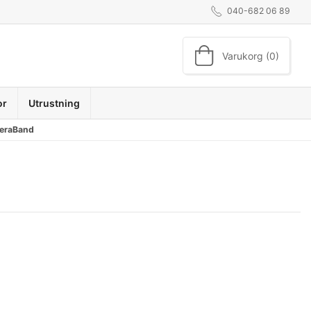
040-682 06 89
Varukorg (0)
or
Utrustning
TheraBand