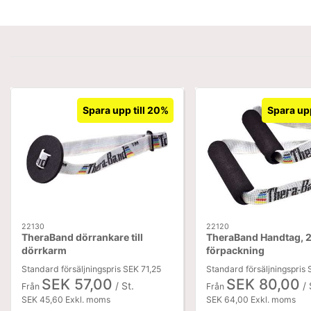
Spara upp till 20%
Spara upp
22130
22120
TheraBand dörrankare till
TheraBand Handtag, 2 
dörrkarm
förpackning
Standard försäljningspris SEK 71,25
Standard försäljningspris
SEK 57,00
SEK 80,00
/ St.
/ 
Från
Från
SEK 45,60 Exkl. moms
SEK 64,00 Exkl. moms