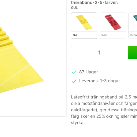
theraband-2-5-farver:
GUL
Gul
Röd
Grön
87 i lager
Leverans: 1-3 dagar
Latexfritt träningsband på 2,5 m
olika motståndsnivåer och färger,
guldfärgade), ger dessa tränings
färg sker en 25% ökning eller mi
styrka.