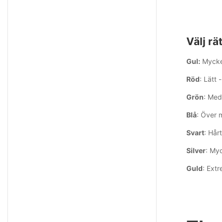
Välj rä
Gul:
Mycket
Röd
: Lätt 
Grön
: Med
Blå
: Över 
Svart
: Hår
Silver
: My
Guld
: Extr