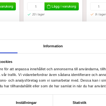
 varukorg
Lägg i varukorg
20 i lager
9 i lager
Information
cookies
e för att anpassa innehållet och annonserna till användarna, tillh
raBands Latexfria elastis
vår trafik. Vi vidarebefordrar även sådana identifierare och anna
nnons- och analysföretag som vi samarbetar med. Dessa kan i sin
er
har tillhandahållit eller som de har samlat in när du har använt 
elastiska träningsband har förmågan att förlänga sig proportionellt, 
ska band arbetar man vanligtvis med en förlängning av träningsbandet
Inställningar
Statistik