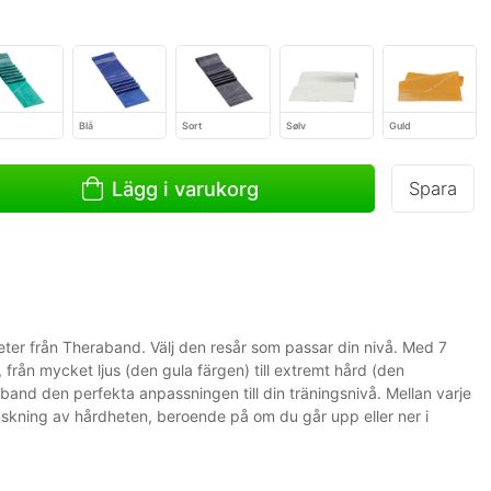
Blå
Sort
Sølv
Guld
Lägg i varukorg
Spara
eter från Theraband. Välj den resår som passar din nivå. Med 7
 från mycket ljus (den gula färgen) till extremt hård (den
band den perfekta anpassningen till din träningsnivå. Mellan varje
nskning av hårdheten, beroende på om du går upp eller ner i