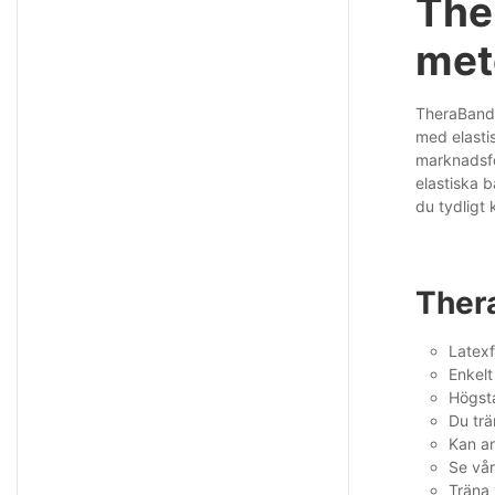
The
met
TheraBands 
med elasti
marknadsfö
elastiska b
du tydligt
Ther
Latexfr
Enkelt
Högsta
Du trä
Kan an
Se vår
Träna 