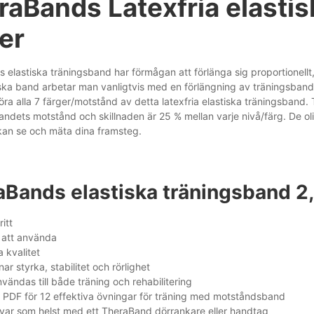
raBands Latexfria elastis
er
elastiska träningsband har förmågan att förlänga sig proportionellt, 
ska band arbetar man vanligtvis med en förlängning av träningsbandet
ra alla 7 färger/motstånd av detta latexfria elastiska träningsband.
andets motstånd och skillnaden är 25 % mellan varje nivå/färg. De ol
 kan se och mäta dina framsteg.
aBands elastiska träningsband 2
itt
 att använda
 kvalitet
nar styrka, stabilitet och rörlighet
vändas till både träning och rehabilitering
 PDF för 12 effektiva övningar för träning med motståndsband
var som helst med ett TheraBand dörrankare eller handtag