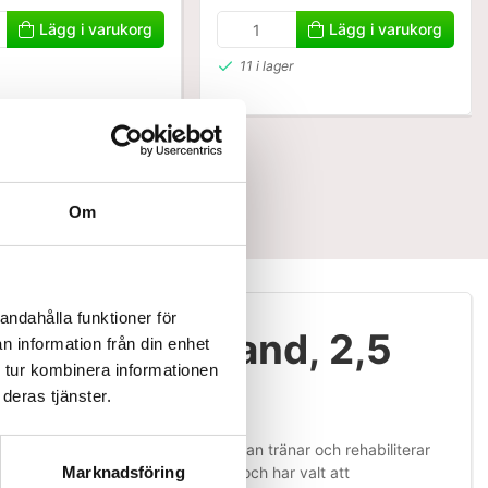
Lägg i varukorg
Lägg i varukorg
11 i lager
Om
andahålla funktioner för
ka träningsband, 2,5
n information från din enhet
 tur kombinera informationen
deras tjänster.
upp till 500 % av sin längd. När man tränar och rehabiliterar
 på mellan 0 % till 200 %. FYSIA och har valt att
Marknadsföring