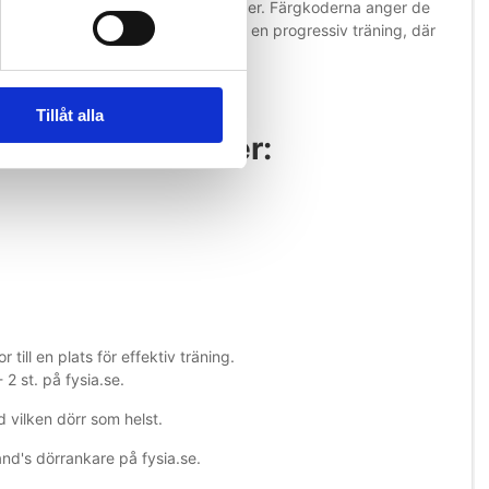
 Träningsbandet är indelat i färgkoder. Färgkoderna anger de
ika nivåerna skapar möjligheten för en progressiv träning, där
Tillåt alla
,5 m - egenskaper:
ill en plats för effektiv träning.
 st. på fysia.se.
 vilken dörr som helst.
d's dörrankare på fysia.se.