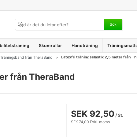
Sök
bilitetsträning
Skumrullar
Handträning
Träningsmatt
Latexfri träningselastik 2,5 meter från 
t Träningsband från TheraBand
ter från TheraBand
SEK 92,50
/ St.
SEK 74,00 Exkl. moms