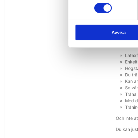
marknadsfö
elastiska b
du tydligt
Avvisa
Ther
Latexfr
Enkelt
Högsta
Du trä
Kan an
Se vår
Träna 
Med de
Tränin
Och inte a
Du kan jus