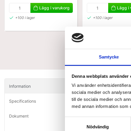
Lägg i varukorg
Lägg i
+100 i lager
+100 i lager
Samtycke
Denna webbplats använder 
Vi använder enhetsidentifierar
Information
The
sociala medier och analysera 
till de sociala medier och a
Specifications
met
med annan information som du 
Dokument
Samtyckesval
TheraBands 
med elasti
Nödvändig