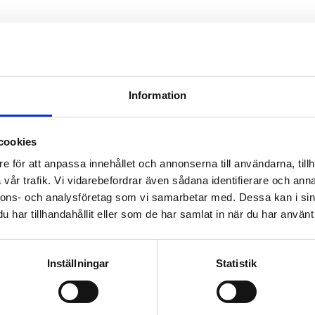
fritt träningsband från 
vänliga träningsband för rehabili
rapi
Information
texfritt träningsband
är det perfekta valet för användare med latexal
cookies
er träningsresultat. Sortimentet omfattar flera längder, motståndsniv
ch privatpersoner. De latexfritt tillverkade träningsbanden erbjud
e för att anpassa innehållet och annonserna till användarna, tillh
 används inom rehabilitering, styrketräning och funktionell träning.
vår trafik. Vi vidarebefordrar även sådana identifierare och anna
nnons- och analysföretag som vi samarbetar med. Dessa kan i sin
vt motstånd för säker och effektiv träning
har tillhandahållit eller som de har samlat in när du har använt 
räningsbanden är färgkodade efter motståndsnivå, vilket gör det enk
attar flera motståndsnivåer från mycket lätt till extremt hård belastn
ilitering och styrketräning.
Inställningar
Statistik
ör personer med latexallergi