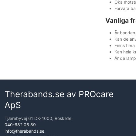
Öka motstå
Förvara ba
Vanliga f
Är banden 
Kan de anv
Finns fler
Kan hela k
Är de lämp
Therabands.se av PROcare
ApS
Tjærebyvej 61 DK-4000, Roskilde
040-682 06 89
info@therabands.se