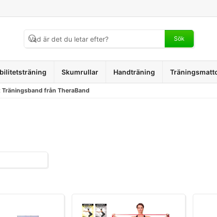
Sök
bilitetsträning
Skumrullar
Handträning
Träningsmatt
tt Träningsband från TheraBand