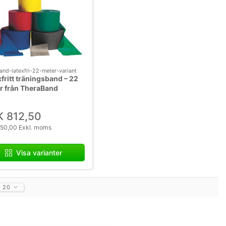
and-latexfri-22-meter-variant
fritt träningsband – 22
r från TheraBand
K 812,50
50,00 Exkl. moms
Visa varianter
20