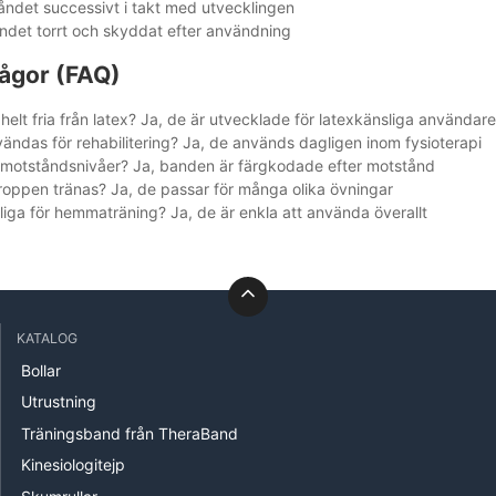
ndet successivt i takt med utvecklingen
ndet torrt och skyddat efter användning
rågor (FAQ)
helt fria från latex? Ja, de är utvecklade för latexkänsliga användar
ändas för rehabilitering? Ja, de används dagligen inom fysioterapi
a motståndsnivåer? Ja, banden är färgkodade efter motstånd
roppen tränas? Ja, de passar för många olika övningar
liga för hemmaträning? Ja, de är enkla att använda överallt
KATALOG
Bollar
Utrustning
Träningsband från TheraBand
Kinesiologitejp