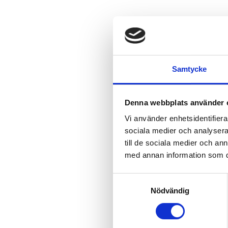
Latex
Allergi
fysiote
Samtycke
TheraBand®
la
Denna webbplats använder 
elasticitet ell
vårdpersonal o
Vi använder enhetsidentifierar
produkterna och
sociala medier och analysera 
till de sociala medier och a
Progressi
med annan information som du 
De latexfritt t
Samtyckesval
Sortimentet omf
inom både rehab
Nödvändig
Perfekt f