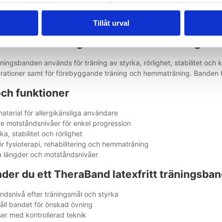
xfritt träningsband är utvecklat för användare som behöver ett allerg
 som de bibehåller hög kvalitet, hållbarhet och elasticitet. Detta gör 
Tillåt urval
 viktigt.
ör rehabilitering och funktionell träning
äningsbanden används för träning av styrka, rörlighet, stabilitet och k
rationer samt för förebyggande träning och hemmaträning. Banden 
och funktioner
material för allergikänsliga användare
 motståndsnivåer för enkel progression
ka, stabilitet och rörlighet
ör fysioterapi, rehabilitering och hemmaträning
era längder och motståndsnivåer
der du ett TheraBand latexfritt träningsba
åndsnivå efter träningsmål och styrka
 håll bandet för önskad övning
lser med kontrollerad teknik