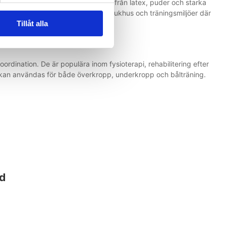
ivänligt alternativ. Banden är fria från latex, puder och starka
dem särskilt lämpliga för kliniker, sjukhus och träningsmiljöer där
Tillåt alla
oordination. De är populära inom fysioterapi, rehabilitering efter
kan användas för både överkropp, underkropp och bålträning.
nd