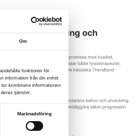
TheraBand
tering, styrketräning och
Om
lergi eller känslighet, utan att kompromissa med kvalitet,
åer och förpackningsstorlekar som passar både fysioterapeuter,
er samma progressiva motstånd som de klassiska TheraBand-
andahålla funktioner för
n information från din enhet
 tur kombinera informationen
deras tjänster.
elt att anpassa träningen efter användarens behov och utveckling.
ing. Varje nivå ökar gradvis för att möjliggöra säker progression
Marknadsföring