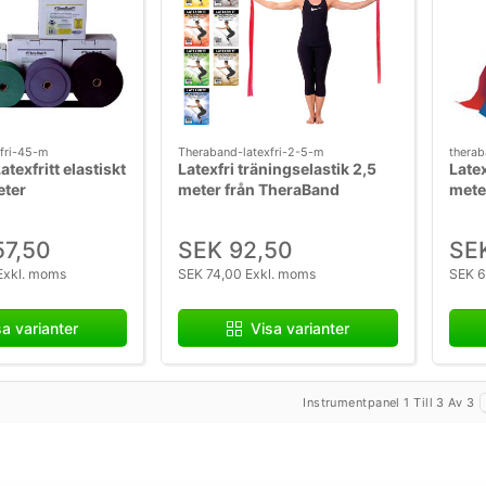
fri-45-m
Theraband-latexfri-2-5-m
therab
texfritt elastiskt
Latexfri träningselastik 2,5
Latex
eter
meter från TheraBand
mete
57,50
SEK 92,50
SE
Exkl. moms
SEK 74,00 Exkl. moms
SEK 6
sa varianter
Visa varianter
Instrumentpanel 1 Till 3 Av 3