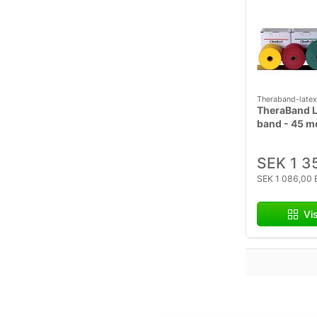
Theraband-latex
TheraBand La
band - 45 m
SEK 1 3
SEK 1 086,00 
Vi