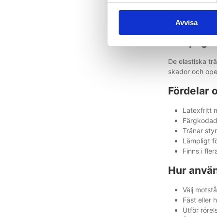
TheraBand® late
dofter samtidigt
Avvisa
allergihänsyn är
Lämpligt f
De elastiska tr
skador och ope
Fördelar 
Latexfritt 
Färgkodade
Tränar styr
Lämpligt f
Finns i fl
Hur använ
Välj motst
Fäst eller
Utför röre