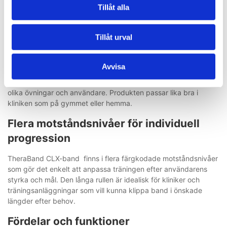
behandlingen.
Tillåt alla
Mångsidigt träningsredskap för hela
Tillåt urval
kroppen
CLX-bandet kan användas till träning av axlar, armar, rygg, bål,
Avvisa
höfter och ben. De många öglorna möjliggör flera
greppositioner och gör det enkelt att anpassa motståndet till
olika övningar och användare. Produkten passar lika bra i
kliniken som på gymmet eller hemma.
Flera motståndsnivåer för individuell
progression
TheraBand CLX-band finns i flera färgkodade motståndsnivåer
som gör det enkelt att anpassa träningen efter användarens
styrka och mål. Den långa rullen är idealisk för kliniker och
träningsanläggningar som vill kunna klippa band i önskade
längder efter behov.
Fördelar och funktioner