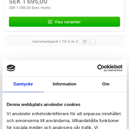
SEK 1 695,00
SEK 1 356,00 Exkl. moms
Visa varianter
Instrumentpanel 1 Till 2 Av 2
20
CLX-band från TheraBand
Samtycke
Information
Om
Innovativt träningsband med
integrerade öglor för rehabilitering
Denna webbplats använder cookies
och funktionell träning
Vi använder enhetsidentifierare för att anpassa innehållet
TheraBand®
CLX-band
är nästa generation av träningsband
och annonserna till användarna, tillhandahålla funktioner
och kombinerar funktionerna från ett traditionellt träningsband,
för sociala medier och analysera vår trafik. Vi