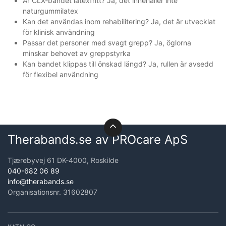
Är CLX-bandet latexfritt? Ja, det innehåller inte
naturgummilatex
Kan det användas inom rehabilitering? Ja, det är utvecklat
för klinisk användning
Passar det personer med svagt grepp? Ja, öglorna
minskar behovet av greppstyrka
Kan bandet klippas till önskad längd? Ja, rullen är avsedd
för flexibel användning
Therabands.se av PROcare ApS
Tjærebyvej 61 DK-4000, Roskilde
040-682 06 89
info@therabands.se
Organisationsnr. 31602807