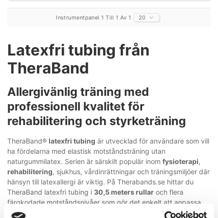
Instrumentpanel 1 Till 1 Av 1
20
Latexfri tubing från
TheraBand
Allergivänlig träning med
professionell kvalitet för
rehabilitering och styrketräning
TheraBand®
latexfri tubing
är utvecklad för användare som vill
ha fördelarna med elastisk motståndsträning utan
naturgummilatex. Serien är särskilt populär inom
fysioterapi
,
rehabilitering
, sjukhus, vårdinrättningar och träningsmiljöer där
hänsyn till latexallergi är viktig. På Therabands.se hittar du
TheraBand latexfri tubing i
30,5 meters rullar
och flera
färgkodade motståndsnivåer som gör det enkelt att anpassa
träningen efter individuella behov.