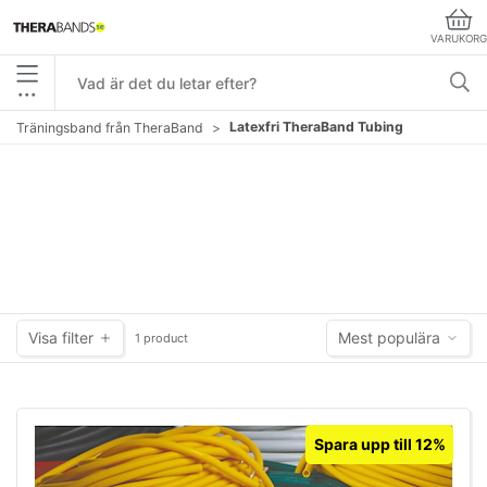
VARUKORG
•••
Latexfri TheraBand Tubing
Träningsband från TheraBand
Visa filter
Mest populära
1 product
Spara upp till 12%