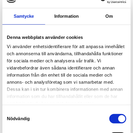
Den runda tubingkonstruktionen ger ett jämnt och progressivt
motstånd genom hela rörelsen. Tubingen kan användas för
Samtycke
Information
Om
träning av både överkropp och underkropp samt kombineras
med handtag, dörrankare och andra tillbehör för ökad
träningsvariation.
Denna webbplats använder cookies
Utvecklad för användare med
Vi använder enhetsidentifierare för att anpassa innehållet
latexallergi
och annonserna till användarna, tillhandahålla funktioner
för sociala medier och analysera vår trafik. Vi
Den latexfritt tillverkade tubingen är ett säkert alternativ för
vidarebefordrar även sådana identifierare och annan
personer med latexkänslighet eller allergi. Samtidigt bibehålls
information från din enhet till de sociala medier och
den höga kvalitet, elasticitet och hållbarhet som kännetecknar
annons- och analysföretag som vi samarbetar med.
TheraBand-produkter. Detta gör den idealisk för både
Dessa kan i sin tur kombinera informationen med annan
professionella behandlingsmiljöer och hemmaträning.
information som du har tillhandahållit eller som de har
Perfekt för rehabilitering och funktionell
samlat in när du har använt deras tjänster.
träning
Samtyckesval
Nödvändig
TheraBand latexfri tubing används för träning av styrka,
rörlighet, stabilitet och koordination. Den progressiva