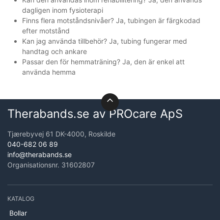
dagligen inom fysioterapi
Finns flera motståndsnivåer? Ja, tubingen är färgkodad
efter motstånd
Kan jag använda tillbehör? Ja, tubing fungerar med
handtag och ankare
Passar den för hemmaträning? Ja, den är enkel att
använda hemma
Therabands.se av PROcare ApS
Tjærebyvej 61 DK-4000, Roskilde
040-682 06 89
info@therabands.se
Organisationsnr. 31602807
KATALOG
Bollar