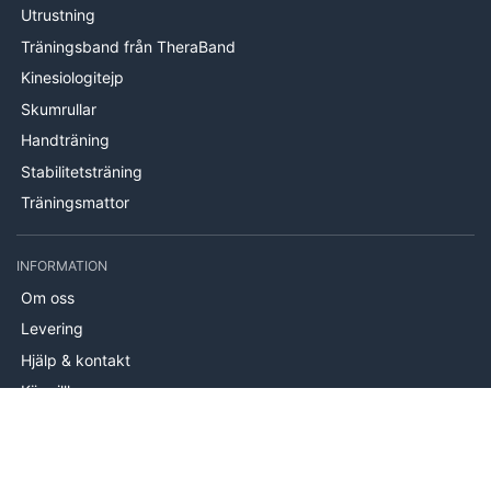
Utrustning
Träningsband från TheraBand
Kinesiologitejp
Skumrullar
Handträning
Stabilitetsträning
Träningsmattor
INFORMATION
Om oss
Levering
Hjälp & kontakt
Köpvillkor
© 2026 Therabands.se av PROcare ApS Alla rättigheter
förbehålles