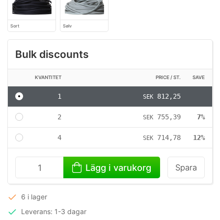
Sort
Sølv
Bulk discounts
KVANTITET
PRICE / ST.
SAVE
1
812,25
SEK
2
755,39
7%
SEK
4
714,78
12%
SEK
Lägg i varukorg
Spara
6 i lager
Leverans: 1-3 dagar