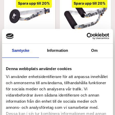
Spara upp till 20%
Spara upp till 20%
22130
22120
TheraBand dörrankare
TheraBand Handtag, 2
till dörrkarm
st. per förpackning
Samtycke
Information
Om
Standard försäljningspris SEK
Standard försäljningspris SEK
71,25
100,00
SEK 57,00
SEK 80,00
/ St.
/ St.
Från
Från
Denna webbplats använder cookies
SEK 45,60 Exkl. moms
SEK 64,00 Exkl. moms
Lägg i
Lägg i
Vi använder enhetsidentifierare för att anpassa innehållet
varukorg
varukorg
och annonserna till användarna, tillhandahålla funktioner
för sociala medier och analysera vår trafik. Vi
+100 i lager
+100 i lager
vidarebefordrar även sådana identifierare och annan
information från din enhet till de sociala medier och
annons- och analysföretag som vi samarbetar med.
Dessa kan i sin tur kombinera informationen med annan