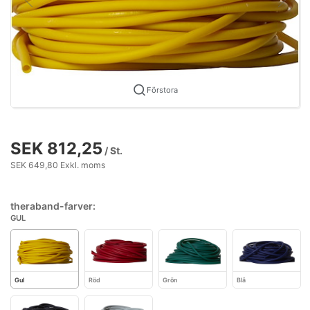
Förstora
SEK 812,25
/ St.
SEK 649,80 Exkl. moms
theraband-farver:
GUL
Gul
Röd
Grön
Blå