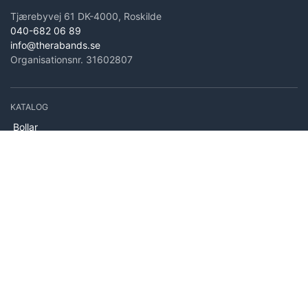
Tjærebyvej 61 DK-4000, Roskilde
040-682 06 89
info@therabands.se
Organisationsnr. 31602807
KATALOG
Bollar
Utrustning
Träningsband från TheraBand
Kinesiologitejp
Skumrullar
Handträning
Stabilitetsträning
Träningsmattor
INFORMATION