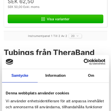
SEK 62,50
SEK 50,00 Exkl. moms
Visa varianter
Instrumentpanel 1 Till 2 Av 2
20
Tubings från TheraBand
Träningsslangar med eller utan
handtag för effektiv styrketräning
Samtycke
Information
Om
och rehabilitering
I kategorin
TheraBand Tubing
hittar du två olika
Denna webbplats använder cookies
produktgrupper som ger flexibla möjligheter för både
rehabilitering, fysioterapi och funktionell träning. Sortimentet
Vi använder enhetsidentifierare för att anpassa innehållet
omfattar
TheraBand Tubing 30,5 meter
på rulle samt
och annonserna till användarna, tillhandahålla funktioner
TheraBand Bodytrainer 1,9 meter med handtag
. Produkterna