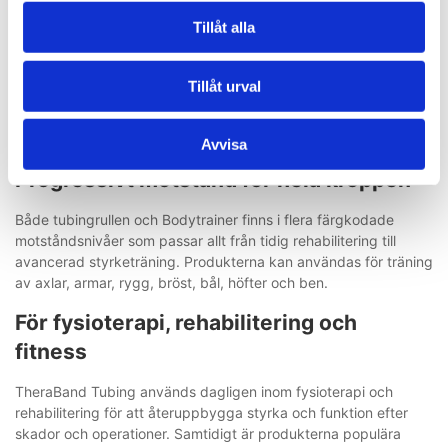
handtag
Tillåt alla
TheraBand Bodytrainer är en färdig lösning där tubingen
levereras med handtag monterade. Produkten finns med både
Tillåt urval
mjuka och hårda handtag och är perfekt för hemmaträning,
rehabilitering och styrketräning. Handtagen ger bättre komfort
och kontroll under övningarna.
Avvisa
Progressivt motstånd för hela kroppen
Både tubingrullen och Bodytrainer finns i flera färgkodade
motståndsnivåer som passar allt från tidig rehabilitering till
avancerad styrketräning. Produkterna kan användas för träning
av axlar, armar, rygg, bröst, bål, höfter och ben.
För fysioterapi, rehabilitering och
fitness
TheraBand Tubing används dagligen inom fysioterapi och
rehabilitering för att återuppbygga styrka och funktion efter
skador och operationer. Samtidigt är produkterna populära